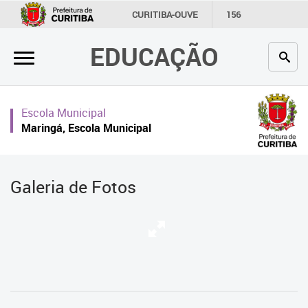
×
CURITIBA-OUVE
156
INFORMAÇÃO
SECRETARIAS
EDUCAÇÃO
Inicial
Secretaria
Escola Municipal
Profissionais da educação
Maringá, Escola Municipal
Crianças e estudantes
Comunidade
Galeria de Fotos
Contato
Links
úteis
Portal da Prefeitura de Curitiba