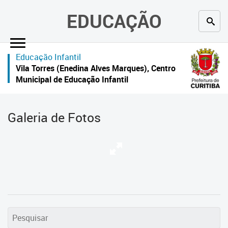
×
EDUCAÇÃO
Inicial
Educação Infantil
Secretaria
Vila Torres (Enedina Alves Marques), Centro
Municipal de Educação Infantil
Profissionais da educação
Crianças e estudantes
Galeria de Fotos
Comunidade
Contato
Links
úteis
Portal da Prefeitura de Curitiba