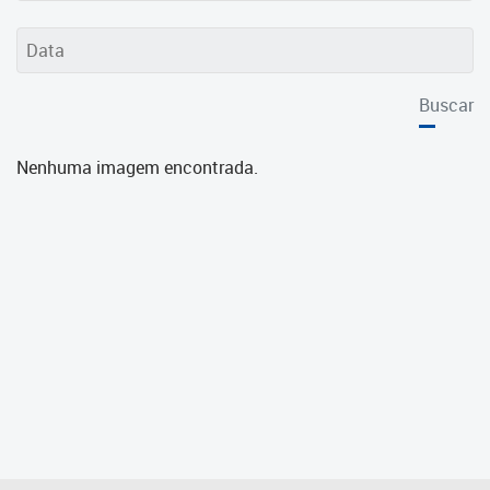
Cadastramento Escolar
Cadastro Online
Buscar
Portal ICS Instituto Curitiba de
Saúde
Nenhuma imagem encontrada.
Portal Aprendere
Portal do Servidor