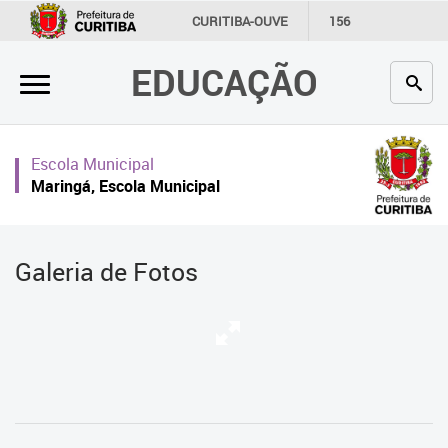
×
CURITIBA-OUVE
156
INFORMAÇÃO
SECRETARIAS
EDUCAÇÃO
Inicial
Secretaria
Escola Municipal
Profissionais da educação
Maringá, Escola Municipal
Crianças e estudantes
Comunidade
Galeria de Fotos
Contato
Links
úteis
Portal da Prefeitura de Curitiba