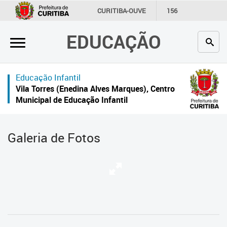
×
CURITIBA-OUVE
156
INFORMAÇÃO
SECRETARIAS
EDUCAÇÃO
Inicial
Secretaria
Educação Infantil
Profissionais da educação
Vila Torres (Enedina Alves Marques), Centro
Municipal de Educação Infantil
Crianças e estudantes
Comunidade
Galeria de Fotos
Contato
Links
úteis
Portal da Prefeitura de Curitiba