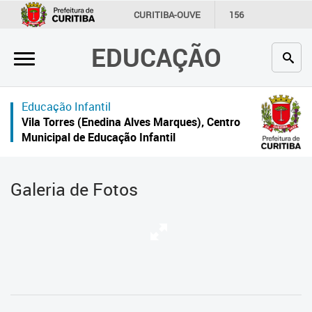
×
CURITIBA-OUVE
156
INFORMAÇÃO
SECRETARIAS
EDUCAÇÃO
Inicial
Secretaria
Educação Infantil
Profissionais da educação
Vila Torres (Enedina Alves Marques), Centro
Municipal de Educação Infantil
Crianças e estudantes
Comunidade
Galeria de Fotos
Contato
Links
úteis
Portal da Prefeitura de Curitiba