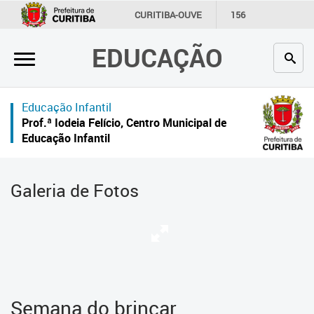
×
CURITIBA-OUVE
156
INFORMAÇÃO
SECRETARIAS
EDUCAÇÃO
Inicial
Secretaria
Educação Infantil
Profissionais da educação
Prof.ª Iodeia Felício, Centro Municipal de
Educação Infantil
Crianças e estudantes
Comunidade
Galeria de Fotos
Contato
Links
úteis
Portal da Prefeitura de Curitiba
Semana do brincar