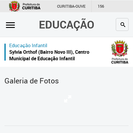
×
CURITIBA-OUVE
156
INFORMAÇÃO
SECRETARIAS
EDUCAÇÃO
Inicial
Secretaria
Educação Infantil
Profissionais da educação
Sylvia Orthof (Bairro Novo III), Centro
Municipal de Educação Infantil
Crianças e estudantes
Comunidade
Galeria de Fotos
Contato
Links
úteis
Portal da Prefeitura de Curitiba