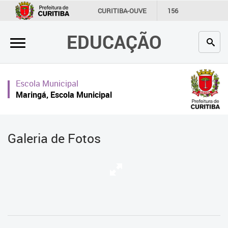
×
CURITIBA-OUVE
156
INFORMAÇÃO
SECRETARIAS
EDUCAÇÃO
Inicial
Secretaria
Escola Municipal
Profissionais da educação
Maringá, Escola Municipal
Crianças e estudantes
Comunidade
Galeria de Fotos
Contato
Links
úteis
Portal da Prefeitura de Curitiba