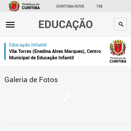
×
CURITIBA-OUVE
156
INFORMAÇÃO
SECRETARIAS
EDUCAÇÃO
Inicial
Secretaria
Educação Infantil
Profissionais da educação
Vila Torres (Enedina Alves Marques), Centro
Municipal de Educação Infantil
Crianças e estudantes
Comunidade
Galeria de Fotos
Contato
Links
úteis
Portal da Prefeitura de Curitiba