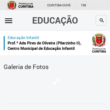
×
CURITIBA-OUVE
156
INFORMAÇÃO
SECRETARIAS
EDUCAÇÃO
Inicial
Secretaria
Educação Infantil
Profissionais da educação
Prof.ª Ada Pires de Oliveira (Pilarzinho II),
Centro Municipal de Educação Infantil
Crianças e estudantes
Comunidade
Galeria de Fotos
Contato
Links
úteis
Portal da Prefeitura de Curitiba