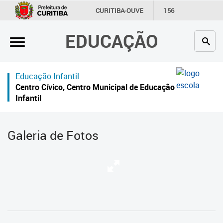
×
CURITIBA-OUVE
156
INFORMAÇÃO
SECRETARIAS
EDUCAÇÃO
Inicial
Secretaria
Educação Infantil
Profissionais da educação
Centro Cívico, Centro Municipal de Educação
Infantil
Crianças e estudantes
Comunidade
Galeria de Fotos
Contato
Links
úteis
Portal da Prefeitura de Curitiba