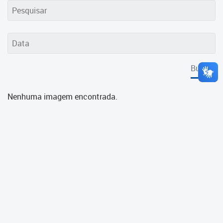
Cadastramento Escolar
Cadastro Online
Portal ICS Instituto Curitiba de
Saúde
Buscar
Portal Aprendere
Nenhuma imagem encontrada.
Portal do Servidor