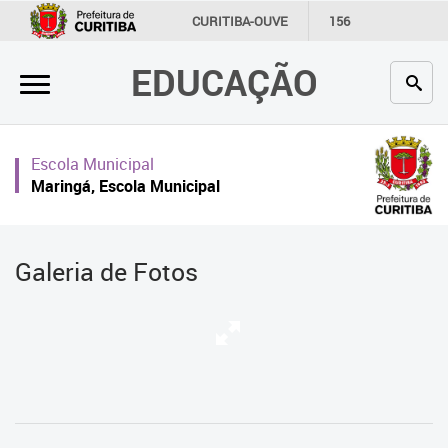
×
CURITIBA-OUVE
156
INFORMAÇÃO
SECRETARIAS
EDUCAÇÃO
Inicial
Secretaria
Escola Municipal
Profissionais da educação
Maringá, Escola Municipal
Crianças e estudantes
Comunidade
Galeria de Fotos
Contato
Links
úteis
Portal da Prefeitura de Curitiba