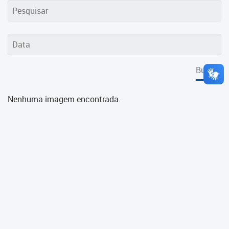
Cadastramento Escolar
Cadastro Online
Portal ICS Instituto Curitiba de
Saúde
Buscar
Portal Aprendere
Nenhuma imagem encontrada.
Portal do Servidor