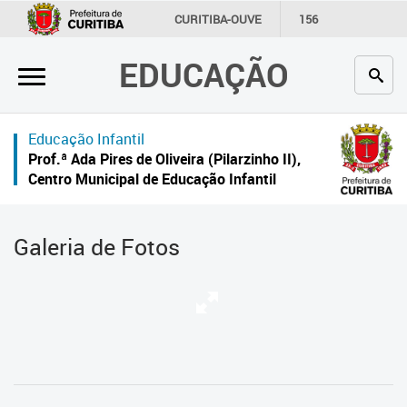
×
CURITIBA-OUVE
156
INFORMAÇÃO
SECRETARIAS
EDUCAÇÃO
Inicial
Secretaria
Educação Infantil
Profissionais da educação
Prof.ª Ada Pires de Oliveira (Pilarzinho II),
Centro Municipal de Educação Infantil
Crianças e estudantes
Comunidade
Galeria de Fotos
Contato
Links
úteis
Portal da Prefeitura de Curitiba