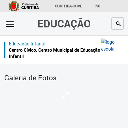
×
CURITIBA-OUVE
156
INFORMAÇÃO
SECRETARIAS
EDUCAÇÃO
Inicial
Secretaria
Educação Infantil
Profissionais da educação
Centro Cívico, Centro Municipal de Educação
Infantil
Crianças e estudantes
Comunidade
Galeria de Fotos
Contato
Links
úteis
Portal da Prefeitura de Curitiba