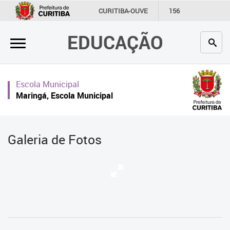
×
CURITIBA-OUVE
156
INFORMAÇÃO
SECRETARIAS
EDUCAÇÃO
Inicial
Secretaria
Escola Municipal
Profissionais da educação
Maringá, Escola Municipal
Crianças e estudantes
Comunidade
Galeria de Fotos
Contato
Links
úteis
Portal da Prefeitura de Curitiba