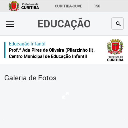
×
CURITIBA-OUVE
156
INFORMAÇÃO
SECRETARIAS
EDUCAÇÃO
Inicial
Secretaria
Educação Infantil
Profissionais da educação
Prof.ª Ada Pires de Oliveira (Pilarzinho II),
Centro Municipal de Educação Infantil
Crianças e estudantes
Comunidade
Galeria de Fotos
Contato
Links
úteis
Portal da Prefeitura de Curitiba