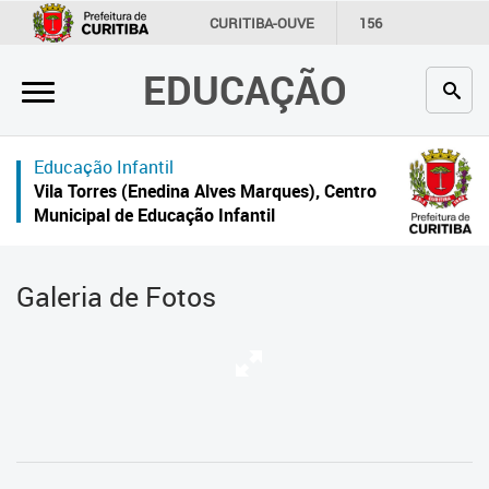
×
CURITIBA-OUVE
156
INFORMAÇÃO
SECRETARIAS
EDUCAÇÃO
Inicial
Secretaria
Educação Infantil
Profissionais da educação
Vila Torres (Enedina Alves Marques), Centro
Municipal de Educação Infantil
Crianças e estudantes
Comunidade
Galeria de Fotos
Contato
Links
úteis
Portal da Prefeitura de Curitiba