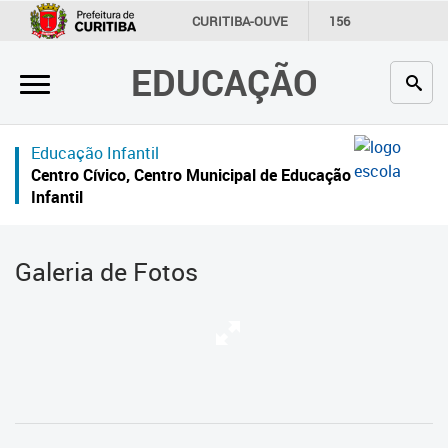
×
CURITIBA-OUVE
156
INFORMAÇÃO
SECRETARIAS
EDUCAÇÃO
Inicial
Secretaria
Educação Infantil
Profissionais da educação
Centro Cívico, Centro Municipal de Educação
Infantil
Crianças e estudantes
Comunidade
Galeria de Fotos
Contato
Links
úteis
Portal da Prefeitura de Curitiba