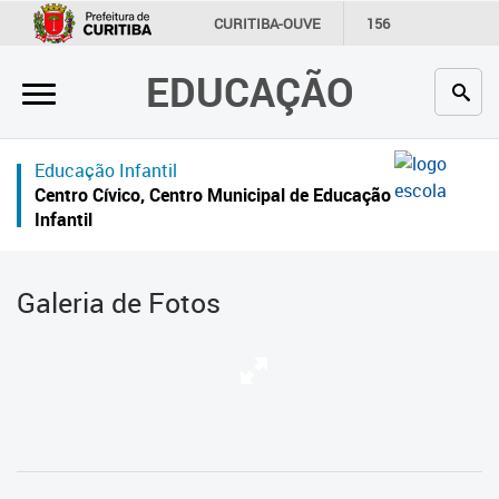
×
CURITIBA-OUVE
156
INFORMAÇÃO
SECRETARIAS
EDUCAÇÃO
Inicial
Secretaria
Educação Infantil
Profissionais da educação
Centro Cívico, Centro Municipal de Educação
Infantil
Crianças e estudantes
Comunidade
Galeria de Fotos
Contato
Links
úteis
Portal da Prefeitura de Curitiba