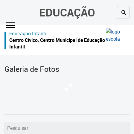
×
EDUCAÇÃO
Inicial
Educação Infantil
Secretaria
Centro Cívico, Centro Municipal de Educação
Infantil
Profissionais da educação
Crianças e estudantes
Galeria de Fotos
Comunidade
Contato
Links
úteis
Portal da Prefeitura de Curitiba