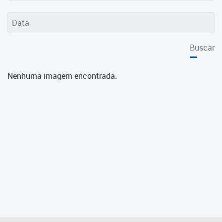
Cadastramento Escolar
Cadastro Online
Buscar
Portal ICS Instituto Curitiba de
Saúde
Nenhuma imagem encontrada.
Portal Aprendere
Portal do Servidor