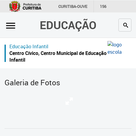
×
CURITIBA-OUVE
156
INFORMAÇÃO
SECRETARIAS
EDUCAÇÃO
Inicial
Secretaria
Educação Infantil
Profissionais da educação
Centro Cívico, Centro Municipal de Educação
Infantil
Crianças e estudantes
Comunidade
Galeria de Fotos
Contato
Links
úteis
Portal da Prefeitura de Curitiba