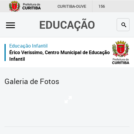
×
CURITIBA-OUVE
156
INFORMAÇÃO
SECRETARIAS
EDUCAÇÃO
Inicial
Secretaria
Educação Infantil
Profissionais da educação
Érico Veríssimo, Centro Municipal de Educação
Infantil
Crianças e estudantes
Comunidade
Galeria de Fotos
Contato
Links
úteis
Portal da Prefeitura de Curitiba