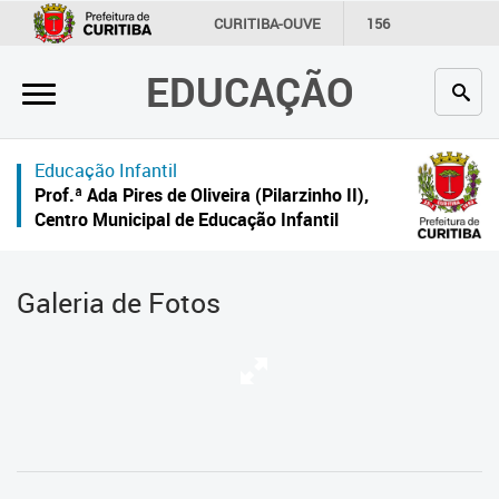
×
CURITIBA-OUVE
156
INFORMAÇÃO
SECRETARIAS
EDUCAÇÃO
Inicial
Secretaria
Educação Infantil
Profissionais da educação
Prof.ª Ada Pires de Oliveira (Pilarzinho II),
Centro Municipal de Educação Infantil
Crianças e estudantes
Comunidade
Galeria de Fotos
Contato
Links
úteis
Portal da Prefeitura de Curitiba