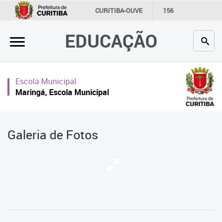
×
CURITIBA-OUVE
156
INFORMAÇÃO
SECRETARIAS
EDUCAÇÃO
Inicial
Secretaria
Escola Municipal
Profissionais da educação
Maringá, Escola Municipal
Crianças e estudantes
Comunidade
Galeria de Fotos
Contato
Links
úteis
Portal da Prefeitura de Curitiba