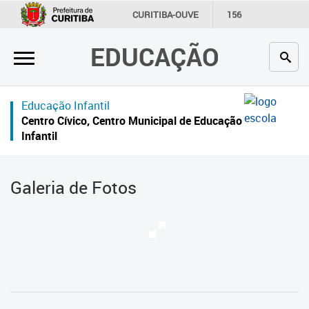
×
CURITIBA-OUVE
156
INFORMAÇÃO
SECRETARIAS
EDUCAÇÃO
Inicial
Secretaria
Educação Infantil
Profissionais da educação
Centro Cívico, Centro Municipal de Educação
Infantil
Crianças e estudantes
Comunidade
Galeria de Fotos
Contato
Links
úteis
Portal da Prefeitura de Curitiba