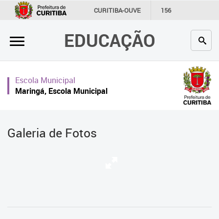
×
CURITIBA-OUVE
156
INFORMAÇÃO
SECRETARIAS
EDUCAÇÃO
Inicial
Secretaria
Escola Municipal
Profissionais da educação
Maringá, Escola Municipal
Crianças e estudantes
Comunidade
Galeria de Fotos
Contato
Links
úteis
Portal da Prefeitura de Curitiba