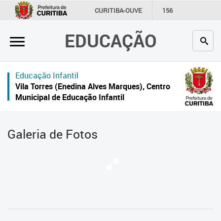
×
CURITIBA-OUVE
156
INFORMAÇÃO
SECRETARIAS
EDUCAÇÃO
Inicial
Secretaria
Educação Infantil
Profissionais da educação
Vila Torres (Enedina Alves Marques), Centro
Municipal de Educação Infantil
Crianças e estudantes
Comunidade
Galeria de Fotos
Contato
Links
úteis
Portal da Prefeitura de Curitiba