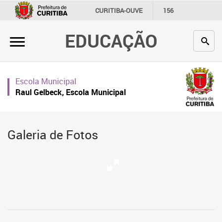
×
CURITIBA-OUVE
156
INFORMAÇÃO
SECRETARIAS
EDUCAÇÃO
Inicial
Secretaria
Escola Municipal
Profissionais da educação
Raul Gelbeck, Escola Municipal
Crianças e estudantes
Comunidade
Galeria de Fotos
Contato
Links
úteis
Portal da Prefeitura de Curitiba