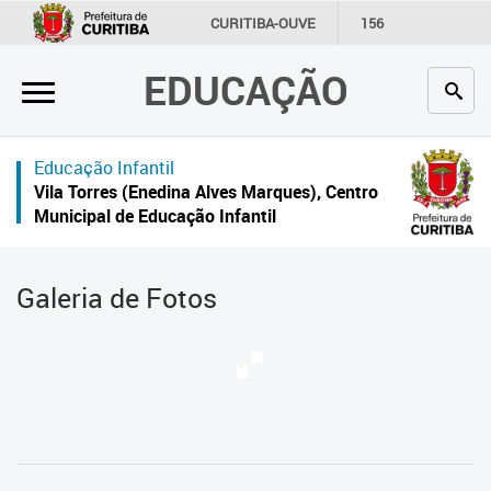
×
CURITIBA-OUVE
156
INFORMAÇÃO
SECRETARIAS
EDUCAÇÃO
Inicial
Secretaria
Educação Infantil
Profissionais da educação
Vila Torres (Enedina Alves Marques), Centro
Municipal de Educação Infantil
Crianças e estudantes
Comunidade
Galeria de Fotos
Contato
Links
úteis
Portal da Prefeitura de Curitiba