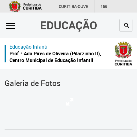
×
CURITIBA-OUVE
156
INFORMAÇÃO
SECRETARIAS
EDUCAÇÃO
Inicial
Secretaria
Educação Infantil
Profissionais da educação
Prof.ª Ada Pires de Oliveira (Pilarzinho II),
Centro Municipal de Educação Infantil
Crianças e estudantes
Comunidade
Galeria de Fotos
Contato
Links
úteis
Portal da Prefeitura de Curitiba