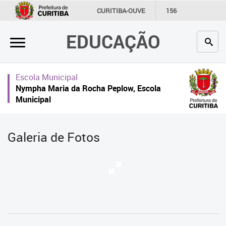
×
CURITIBA-OUVE
156
INFORMAÇÃO
SECRETARIAS
EDUCAÇÃO
Inicial
Secretaria
Escola Municipal
Profissionais da educação
Nympha Maria da Rocha Peplow, Escola
Municipal
Crianças e estudantes
Comunidade
Galeria de Fotos
Contato
Links
úteis
Portal da Prefeitura de Curitiba