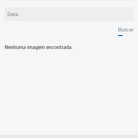
Cadastramento Escolar
Cadastro Online
Buscar
Portal ICS Instituto Curitiba de
Saúde
Nenhuma imagem encontrada.
Portal Aprendere
Portal do Servidor