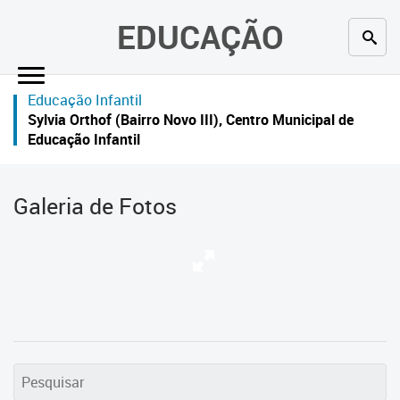
×
EDUCAÇÃO
Inicial
Educação Infantil
Secretaria
Sylvia Orthof (Bairro Novo III), Centro Municipal de
Educação Infantil
Profissionais da educação
Crianças e estudantes
Galeria de Fotos
Comunidade
Contato
Links
úteis
Portal da Prefeitura de Curitiba