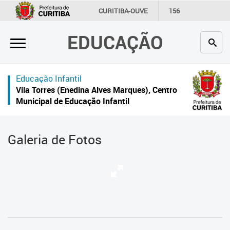
×
CURITIBA-OUVE
156
INFORMAÇÃO
SECRETARIAS
EDUCAÇÃO
Inicial
Secretaria
Educação Infantil
Profissionais da educação
Vila Torres (Enedina Alves Marques), Centro
Municipal de Educação Infantil
Crianças e estudantes
Comunidade
Galeria de Fotos
Contato
Links
úteis
Portal da Prefeitura de Curitiba