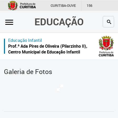
×
CURITIBA-OUVE
156
INFORMAÇÃO
SECRETARIAS
EDUCAÇÃO
Inicial
Secretaria
Educação Infantil
Profissionais da educação
Prof.ª Ada Pires de Oliveira (Pilarzinho II),
Centro Municipal de Educação Infantil
Crianças e estudantes
Comunidade
Galeria de Fotos
Contato
Links
úteis
Portal da Prefeitura de Curitiba