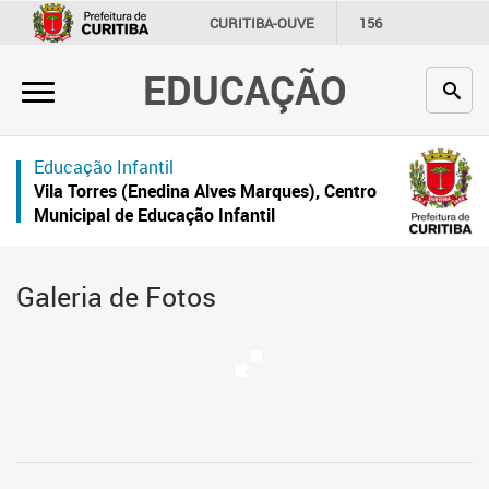
×
CURITIBA-OUVE
156
INFORMAÇÃO
SECRETARIAS
EDUCAÇÃO
Inicial
Secretaria
Educação Infantil
Profissionais da educação
Vila Torres (Enedina Alves Marques), Centro
Municipal de Educação Infantil
Crianças e estudantes
Comunidade
Galeria de Fotos
Contato
Links
úteis
Portal da Prefeitura de Curitiba