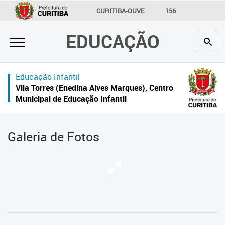
×
CURITIBA-OUVE
156
INFORMAÇÃO
SECRETARIAS
EDUCAÇÃO
Inicial
Secretaria
Educação Infantil
Profissionais da educação
Vila Torres (Enedina Alves Marques), Centro
Municipal de Educação Infantil
Crianças e estudantes
Comunidade
Galeria de Fotos
Contato
Links
úteis
Portal da Prefeitura de Curitiba