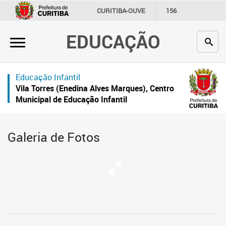
×
CURITIBA-OUVE
156
INFORMAÇÃO
SECRETARIAS
EDUCAÇÃO
Inicial
Secretaria
Educação Infantil
Profissionais da educação
Vila Torres (Enedina Alves Marques), Centro
Municipal de Educação Infantil
Crianças e estudantes
Comunidade
Galeria de Fotos
Contato
Links
úteis
Portal da Prefeitura de Curitiba