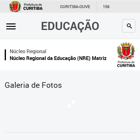
×
CURITIBA-OUVE
156
INFORMAÇÃO
SECRETARIAS
EDUCAÇÃO
Inicial
Secretaria
Núcleo Regional
Profissionais da educação
Núcleo Regional da Educação (NRE) Matriz
Crianças e estudantes
Comunidade
Galeria de Fotos
Contato
Links
úteis
Portal da Prefeitura de Curitiba