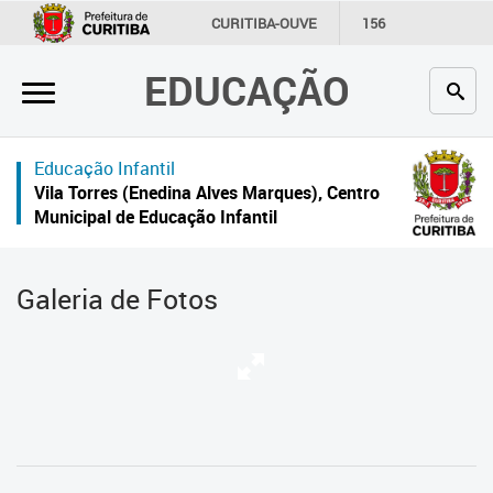
×
CURITIBA-OUVE
156
INFORMAÇÃO
SECRETARIAS
EDUCAÇÃO
Inicial
Secretaria
Educação Infantil
Profissionais da educação
Vila Torres (Enedina Alves Marques), Centro
Municipal de Educação Infantil
Crianças e estudantes
Comunidade
Galeria de Fotos
Contato
Links
úteis
Portal da Prefeitura de Curitiba