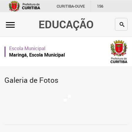
×
CURITIBA-OUVE
156
INFORMAÇÃO
SECRETARIAS
EDUCAÇÃO
Inicial
Secretaria
Escola Municipal
Profissionais da educação
Maringá, Escola Municipal
Crianças e estudantes
Comunidade
Galeria de Fotos
Contato
Links
úteis
Portal da Prefeitura de Curitiba