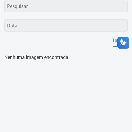
Cadastramento Escolar
Cadastro Online
Portal ICS Instituto Curitiba de
Saúde
Buscar
Portal Aprendere
Nenhuma imagem encontrada.
Portal do Servidor