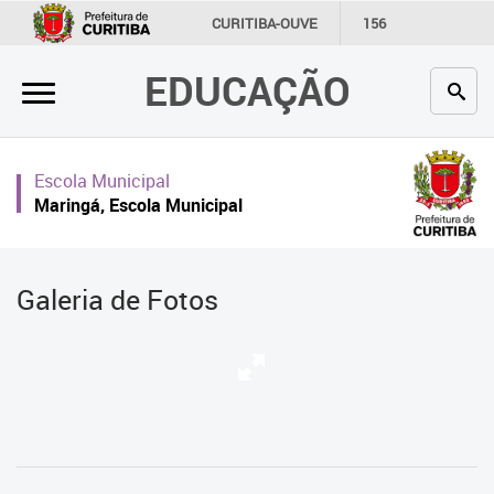
×
CURITIBA-OUVE
156
INFORMAÇÃO
SECRETARIAS
EDUCAÇÃO
Inicial
Secretaria
Escola Municipal
Profissionais da educação
Maringá, Escola Municipal
Crianças e estudantes
Comunidade
Galeria de Fotos
Contato
Links
úteis
Portal da Prefeitura de Curitiba