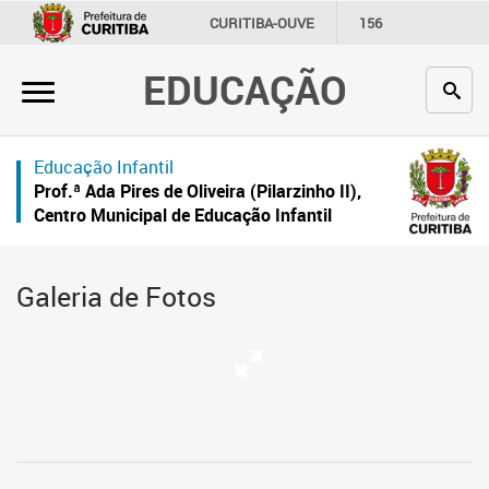
×
CURITIBA-OUVE
156
INFORMAÇÃO
SECRETARIAS
EDUCAÇÃO
Inicial
Secretaria
Educação Infantil
Profissionais da educação
Prof.ª Ada Pires de Oliveira (Pilarzinho II),
Centro Municipal de Educação Infantil
Crianças e estudantes
Comunidade
Galeria de Fotos
Contato
Links
úteis
Portal da Prefeitura de Curitiba