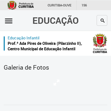
×
CURITIBA-OUVE
156
INFORMAÇÃO
SECRETARIAS
EDUCAÇÃO
Inicial
Secretaria
Educação Infantil
Profissionais da educação
Prof.ª Ada Pires de Oliveira (Pilarzinho II),
Centro Municipal de Educação Infantil
Crianças e estudantes
Comunidade
Galeria de Fotos
Contato
Links
úteis
Portal da Prefeitura de Curitiba