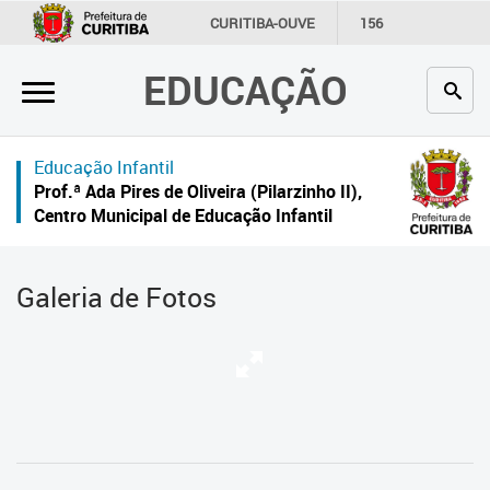
×
CURITIBA-OUVE
156
INFORMAÇÃO
SECRETARIAS
EDUCAÇÃO
Inicial
Secretaria
Educação Infantil
Profissionais da educação
Prof.ª Ada Pires de Oliveira (Pilarzinho II),
Centro Municipal de Educação Infantil
Crianças e estudantes
Comunidade
Galeria de Fotos
Contato
Links
úteis
Portal da Prefeitura de Curitiba