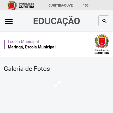
×
CURITIBA-OUVE
156
INFORMAÇÃO
SECRETARIAS
EDUCAÇÃO
Inicial
Secretaria
Escola Municipal
Profissionais da educação
Maringá, Escola Municipal
Crianças e estudantes
Comunidade
Galeria de Fotos
Contato
Links
úteis
Portal da Prefeitura de Curitiba