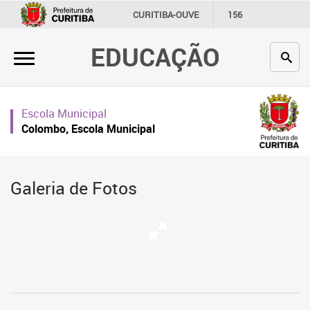
×
CURITIBA-OUVE
156
INFORMAÇÃO
SECRETARIAS
EDUCAÇÃO
Inicial
Secretaria
Escola Municipal
Profissionais da educação
Colombo, Escola Municipal
Crianças e estudantes
Comunidade
Galeria de Fotos
Contato
Links
úteis
Portal da Prefeitura de Curitiba