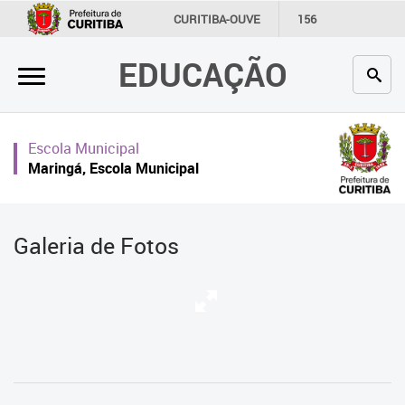
×
CURITIBA-OUVE
156
INFORMAÇÃO
SECRETARIAS
EDUCAÇÃO
Inicial
Secretaria
Escola Municipal
Profissionais da educação
Maringá, Escola Municipal
Crianças e estudantes
Comunidade
Galeria de Fotos
Contato
Links
úteis
Portal da Prefeitura de Curitiba