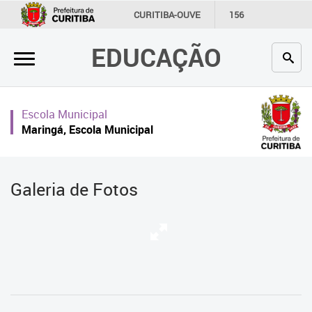
×
CURITIBA-OUVE
156
INFORMAÇÃO
SECRETARIAS
EDUCAÇÃO
Inicial
Secretaria
Escola Municipal
Profissionais da educação
Maringá, Escola Municipal
Crianças e estudantes
Comunidade
Galeria de Fotos
Contato
Links
úteis
Portal da Prefeitura de Curitiba