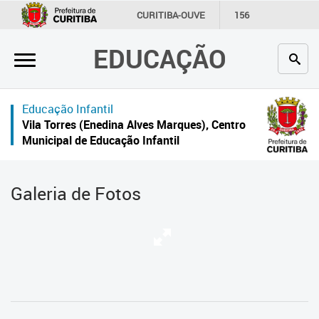
×
CURITIBA-OUVE
156
INFORMAÇÃO
SECRETARIAS
EDUCAÇÃO
Inicial
Secretaria
Educação Infantil
Profissionais da educação
Vila Torres (Enedina Alves Marques), Centro
Municipal de Educação Infantil
Crianças e estudantes
Comunidade
Galeria de Fotos
Contato
Links
úteis
Portal da Prefeitura de Curitiba