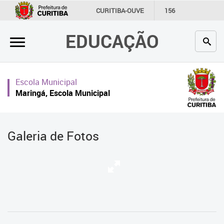
×
CURITIBA-OUVE
156
INFORMAÇÃO
SECRETARIAS
EDUCAÇÃO
Inicial
Secretaria
Escola Municipal
Profissionais da educação
Maringá, Escola Municipal
Crianças e estudantes
Comunidade
Galeria de Fotos
Contato
Links
úteis
Portal da Prefeitura de Curitiba